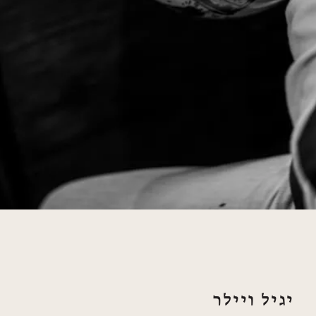
יגיל ויילר