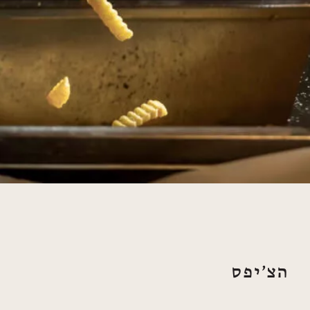
הצ׳יפס